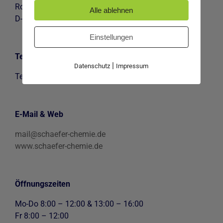
Robert-Bosch-Straße 7
Alle ablehnen
D-73265 Dettingen/Teck
Einstellungen
Telefon
|
Datenschutz
Impressum
Tel.
07021-951845
E-Mail & Web
mail@schaefer-chemie.de
www.schaefer-chemie.de
Öffnungszeiten
Mo-Do 8:00 – 12:00 & 13:00 – 16:00
Fr 8:00 – 12:00