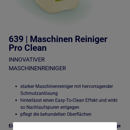
Kontakt
639 | Maschinen Reiniger
Pro Clean
INNOVATIVER
MASCHINENREINIGER
starker Maschinenreiniger mit hervorragender
Schmutzanlösung
hinterlässt einen Easy-To-Clean Effekt und wirkt
so Nachlaufspuren entgegen
pflegt die behandelten Oberflächen
Einsatzgebiet: Waschstraße/Portalanlage/ SB-Anlage