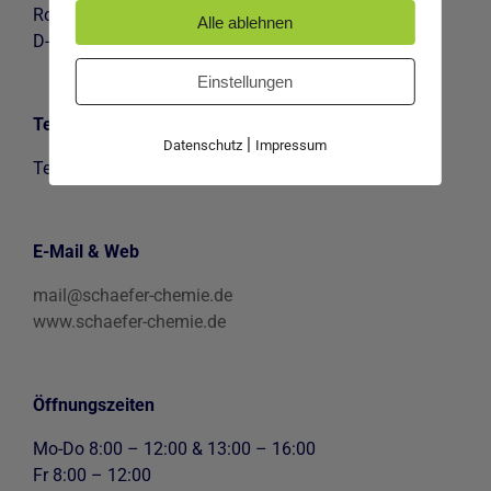
Robert-Bosch-Straße 7
Alle ablehnen
D-73265 Dettingen/Teck
Einstellungen
Telefon
|
Datenschutz
Impressum
Tel.
07021-951845
E-Mail & Web
mail@schaefer-chemie.de
www.schaefer-chemie.de
Öffnungszeiten
Mo-Do 8:00 – 12:00 & 13:00 – 16:00
Fr 8:00 – 12:00