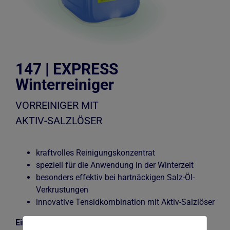
Kontakt
147 | EXPRESS
Winterreiniger
VORREINIGER MIT
AKTIV-SALZLÖSER
kraftvolles Reinigungskonzentrat
speziell für die Anwendung in der Winterzeit
besonders effektiv bei hartnäckigen Salz-Öl-
Verkrustungen
innovative Tensidkombination mit Aktiv-Salzlöser
Einsatzgebiet: Waschstraße/Portalanlage