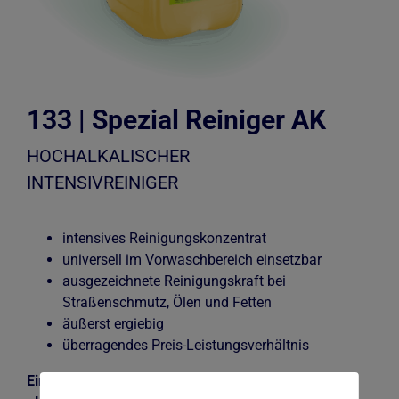
Kontakt
133 | Spezial Reiniger AK
HOCHALKALISCHER
INTENSIVREINIGER
intensives Reinigungskonzentrat
universell im Vorwaschbereich einsetzbar
ausgezeichnete Reinigungskraft bei
Straßenschmutz, Ölen und Fetten
äußerst ergiebig
überragendes Preis-Leistungsverhältnis
Einsatzgebiet: Waschstraße/Portalanlage