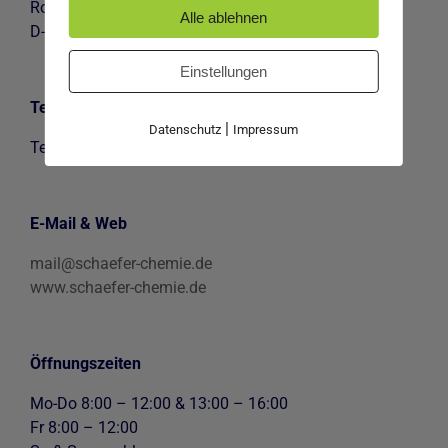
Robert-Bosch-Straße 7
Alle ablehnen
D-73265 Dettingen/Teck
Einstellungen
Telefon
|
Datenschutz
Impressum
Tel.
07021-951845
E-Mail & Web
mail@schaefer-chemie.de
www.schaefer-chemie.de
Öffnungszeiten
Mo-Do 8:00 – 12:00 & 13:00 – 16:00
Fr 8:00 – 12:00